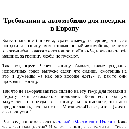
Требования к автомобилю для поездки
в Европу
Бытует мнение (впрочем, сразу отмечу, неверное), что для
поездки за границу нужен только новый автомобиль, не ниже
какого-нибудь класса экологичности «Евро-5», и что на старой
машине, за границу якобы не пускают.
Так вот,
врут
. Через границу, бывает, такие рыдваны
непонятных годов выпуска ездят, что сидишь, смотришь на
это и думаешь: «а как оно вообще едет?» И как-то они
проходят границу.
Так что не заморачивайтесь сильно на эту тему. Для поездки в
Европу ваш автомобиль подойдет. Коль если вы уж
задумались о поездке за границу на автомобиле, то смею
предположить, что вы не на «Москвиче-412» ездите… (хотя и
его пропустят).
Вот вам, например, очень
старый «Москвич» в Италии
. Как-
то же он туда доехал? И через границу его пустили… Это к