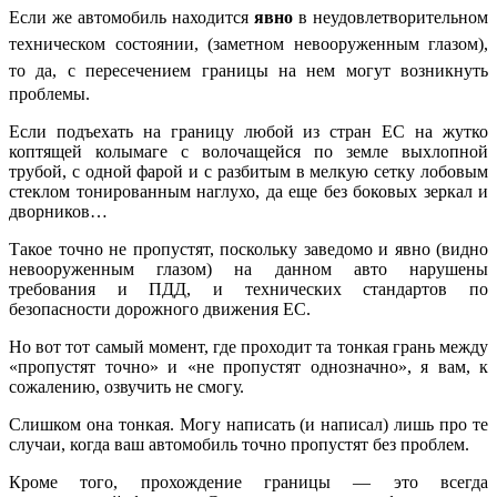
Если же автомобиль находится
явно
в неудовлетворительном
техническом состоянии, (заметном невооруженным глазом),
то
да, с пересечением границы на нем могут возникнуть
проблемы.
Если подъехать на границу любой из стран ЕС на жутко
коптящей колымаге с волочащейся по земле выхлопной
трубой, с одной фарой и с разбитым в мелкую сетку лобовым
стеклом тонированным наглухо, да еще без боковых зеркал и
дворников…
Такое точно не пропустят, поскольку заведомо и явно (видно
невооруженным глазом) на данном авто нарушены
требования и ПДД, и технических стандартов по
безопасности дорожного движения ЕС.
Но вот тот самый момент, где проходит та тонкая грань между
«пропустят точно» и «не пропустят однозначно», я вам, к
сожалению, озвучить не смогу.
Слишком она тонкая. Могу написать (и написал) лишь про те
случаи, когда ваш автомобиль точно пропустят без проблем.
Кроме того, прохождение границы — это всегда