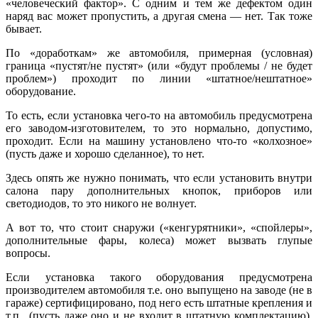
«человеческий фактор». С одним и тем же дефектом один
наряд вас может пропустить, а другая смена — нет. Так тоже
бывает.
По «доработкам» же автомобиля, примерная (условная)
граница «пустят/не пустят» (или «будут проблемы / не будет
проблем») проходит по линии «штатное/нештатное»
оборудование.
То есть, если установка чего-то на автомобиль предусмотрена
его заводом-изготовителем, то это нормально, допустимо,
проходит. Если на машину установлено что-то «колхозное»
(пусть даже и хорошо сделанное), то нет.
Здесь опять же нужно понимать, что если установить внутри
салона пару дополнительных кнопок, приборов или
светодиодов, то это никого не волнует.
А вот то, что стоит снаружи («кенгурятники», «спойлеры»,
дополнительные фары, колеса) может вызвать глупые
вопросы.
Если установка такого оборудования предусмотрена
производителем автомобиля т.е. оно выпущено на заводе (не в
гараже) сертифицировано, под него есть штатные крепления и
т.п., (пусть даже оно и не входит в штатную комплектацию),