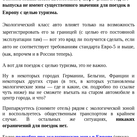
выпуска
не имеют существенного значения
д
ля поездок
в
Европу
с целью туризма.
Экологический класс авто влияет только на возможность
зарегистрировать его за границей (с целью его постоянной
эксплуатации там) — вот это вряд ли получится сделать, если
авто не соответствует требованиям стандарта Евро-5 и выше,
(как, впрочем и в России теперь).
А вот для поездок с целью туризма, это не важно.
Ну в некоторых городах Германии, Бельгии, Франции и
некоторых других стран (в тех, в которых установлены
экологические зоны — где и какие, см. подробно по ссылке
чуть ниже) вы не сможете въехать на старом автомобиле в
центр города, и что?
Припаркуетесь (снимите отель) рядом с экологической зоной
и воспользуетесь общественным транспортом в крайнем
случае. В остальных же ситуациях,
никаких
ограничений
для поездок
нет.
Более
подробно про экологические зоны в Европе
(откуда