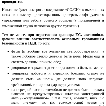
проводится
.
Никто не будет измерять содержание «СО/СН» в выхлопных
газах
или высоту протектора шин
, проверять люфт рулевого
управления или работу ручного тормоза (у пограничной и
таможенной служб несколько другие функции).
Тем не менее,
при пересечении границы ЕС, автомобиль
должен внешне соответствовать основным требованиям
безопасности и ПДД
, то есть:
фары (и вообще все элементы светооборудования), а
также лобовое стекло должны быть целы (фары еще
и
светить
должны, причем, обе);
дворники и зеркала заднего вида должны быть на месте;
тонировка лобового и передних боковых стекол не
должна быть «в ноль» (не должна явно нарушать
требования),
тонировка фар недопустима;
на передней части автомобиля не должно быть никаких
навесов не предусмотренных штатной конструкцией
авто
(«кенгурятников» и т.п. хотя, говорят, что и с
ними пускают, но (по возможности) лучше не