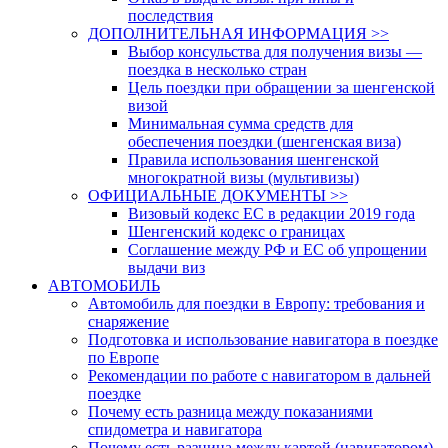
последствия
ДОПОЛНИТЕЛЬНАЯ ИНФОРМАЦИЯ >>
Выбор консульства для получения визы —
поездка в несколько стран
Цель поездки при обращении за шенгенской
визой
Минимальная сумма средств для
обеспечения поездки (шенгенская виза)
Правила использования шенгенской
многократной визы (мультивизы)
ОФИЦИАЛЬНЫЕ ДОКУМЕНТЫ >>
Визовый кодекс ЕС в редакции 2019 года
Шенгенский кодекс о границах
Соглашение между РФ и ЕС об упрощении
выдачи виз
АВТОМОБИЛЬ
Автомобиль для поездки в Европу: требования и
снаряжение
Подготовка и использование навигатора в поездке
по Европе
Рекомендации по работе с навигатором в дальней
поездке
Почему есть разница между показаниями
спидометра и навигатора
Почему есть разница между картой (навигатором)