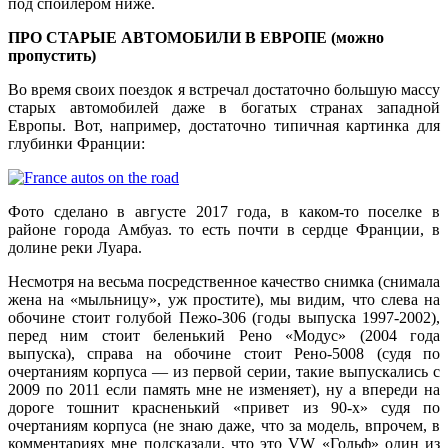
под спойлером ниже.
ПРО СТАРЫЕ АВТОМОБИЛИ В ЕВРОПЕ (можно
пропустить)
Во время своих поездок я встречал достаточно большую массу
старых автомобилей даже в богатых странах западной
Европы. Вот, например, достаточно типичная картинка для
глубинки Франции:
Фото сделано в августе 2017 года, в каком-то поселке в
районе города Амбуаз. то есть почти в сердце Франции, в
долине реки Луара.
Несмотря на весьма посредственное качество снимка (снимала
жена на «мыльницу», уж простите), мы видим, что слева на
обочине стоит голубой Пежо-306 (годы выпуска 1997-2002),
перед ним стоит беленький Рено «Модус» (2004 года
выпуска), справа на обочине стоит Рено-5008 (судя по
очертаниям корпуса — из первой серии, такие выпускались с
2009 по 2011 если память мне не изменяет), ну а впереди на
дороге тошнит красненький «привет из 90-х» судя по
очертаниям корпуса (не знаю даже, что за модель, впрочем, в
комментариях мне подсказали, что это VW «Гольф» один из