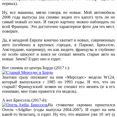
первых).
Ну, все машины, мягко говоря, не новые. Мой автомобиль
2008 года выпуска (на снимке виден его капот) чуть ли не
самый новый из них. И такую картину можно наблюдать по
всей Франции. Это достаточно характерное фото для тех мест,
поверьте.
Да, в западной Европе конечно хватает и новых, современных
авто (особенно в крупных городах, в Париже, Брюсселе,
Амстердаме, например), но как видите, французы в глубинке
не особо шикуют и вовсе не спешат менять старые авто на
новые. Зачем? Ездит оно и ездит.
Вот снимок из центра Бордо (2017 г.):
Знатоки сразу опознают на нем «Мерседес» модели W124,
который выпускался с 1985 по 1993 годы. И что, что он
старый? Французский хозяин не спешит его менять (и я его
понимаю, мне тоже нравится эта модель).
А вот Брюссель (2017-й):
На стояночке скромно приютился
Опель «Adgilia» (годы выпуска 2004-2007). И ездит на нем
какой-то бельгиец, и ездит. Ну что, что машине уже 10 лет (а