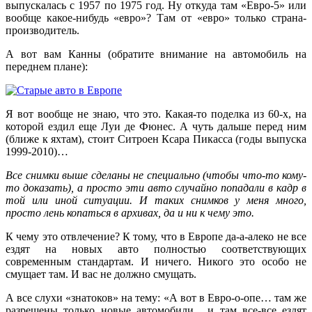
выпускалась с 1957 по 1975 год. Ну откуда там «Евро-5» или
вообще какое-нибудь «евро»? Там от «евро» только страна-
производитель.
А вот вам Канны (обратите внимание на автомобиль на
переднем плане):
Я вот вообще не знаю, что это. Какая-то поделка из 60-х, на
которой ездил еще Луи де Фюнес. А чуть дальше перед ним
(ближе к яхтам), стоит Ситроен Ксара Пикасса (годы выпуска
1999-2010)…
Все снимки выше сделаны не специально (чтобы что-то кому-
то доказать), а просто эти авто случайно попадали в кадр в
той или иной ситуации. И таких снимков у меня много,
просто лень копаться в архивах, да и ни к чему это.
К чему это отвлечение? К тому, что в Европе да-а-алеко не все
ездят на новых авто полностью соответствующих
современным стандартам. И ничего. Никого это особо не
смущает там. И вас не должно смущать.
А все слухи «знатоков» на тему: «А вот в Евро-о-опе… там же
разрешены только новые автомобили, и там все-все ездят