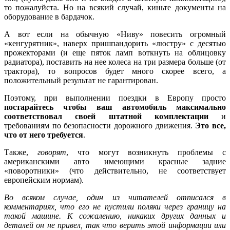
то пожалуйста. Но на всякий случай, киньте документы на
оборудование в бардачок.
А вот если на обычную «Ниву» повесить огромный
«кенгурятник», наверх пришпандорить «люстру» с десятью
прожекторами (и еще пяток ламп воткнуть на облицовку
радиатора), поставить на нее колеса на три размера больше (от
трактора), то вопросов будет много скорее всего, а
положительный результат не гарантирован.
Поэтому, при выполнении поездки в Европу просто
постарайтесь чтобы ваш автомобиль максимально
соответствовал своей штатной комплектации
и
требованиям по безопасности дорожного движения.
Это все,
что от него требуется
.
Также,
говорят
, что могут возникнуть проблемы с
американскими авто имеющими красные задние
«поворотники» (что действительно, не соответствует
европейским нормам).
Во всяком случае, один из читателей отписался в
комментариях, что его не пустили поляки через границу на
такой машине. К сожалению, никаких других данных и
деталей он не привел, так что верить этой информации или