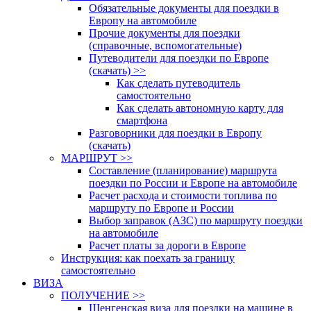
Обязательные документы для поездки в
Европу на автомобиле
Прочие документы для поездки
(справочные, вспомогательные)
Путеводители для поездки по Европе
(скачать) >>
Как сделать путеводитель
самостоятельно
Как сделать автономную карту для
смартфона
Разговорники для поездки в Европу
(скачать)
МАРШРУТ >>
Составление (планирование) маршрута
поездки по России и Европе на автомобиле
Расчет расхода и стоимости топлива по
маршруту по Европе и России
Выбор заправок (АЗС) по маршруту поездки
на автомобиле
Расчет платы за дороги в Европе
Инструкция: как поехать за границу
самостоятельно
ВИЗА
ПОЛУЧЕНИЕ >>
Шенгенская виза для поездки на машине в