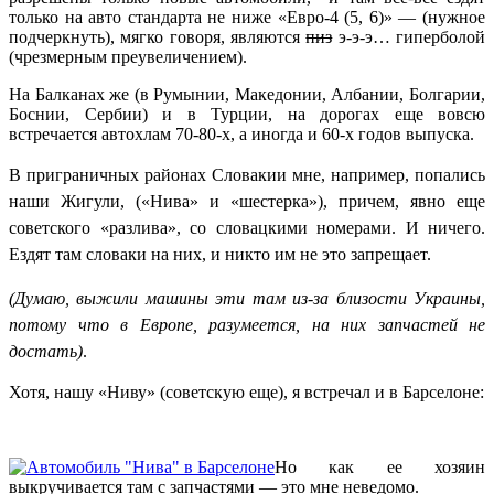
только на авто стандарта не ниже «Евро-4 (5, 6)» — (нужное
подчеркнуть), мягко говоря, являются
пиз
э-э-э… гиперболой
(чрезмерным преувеличением).
На Балканах же (в Румынии, Македонии, Албании, Болгарии,
Боснии, Сербии) и в Турции, на дорогах еще вовсю
встречается автохлам 70-80-х, а иногда и 60-х годов выпуска.
В приграничных районах Словакии
мне
, например, попались
наши
Жигули, (
«Нива» и «шестерка»), причем, явно еще
советского «разлива», со словацкими номерами. И ничего.
Ездят там словаки на них, и никто им не это запрещает.
(Думаю, выжили машины эти там из-за близости Украины,
потому что в Европе, разумеется, на них запчастей не
достать)
.
Хотя, нашу «Ниву» (советскую еще), я встречал и в Барселоне:
Но как ее хозяин
выкручивается там с запчастями — это мне неведомо.