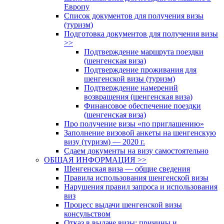
Европу
Список документов для получения визы
(туризм)
Подготовка документов для получения визы
>>
Подтверждение маршрута поездки
(шенгенская виза)
Подтверждение проживания для
шенгенской визы (туризм)
Подтверждение намерений
возвращения (шенгенская виза)
Финансовое обеспечение поездки
(шенгенская виза)
Про получение визы «по приглашению»
Заполнение визовой анкеты на шенгенскую
визу (туризм) — 2020 г.
Сдаем документы на визу самостоятельно
ОБЩАЯ ИНФОРМАЦИЯ >>
Шенгенская виза — общие сведения
Правила использования шенгенской визы
Нарушения правил запроса и использования
виз
Процесс выдачи шенгенской визы
консульством
Отказ в выдаче визы: причины и