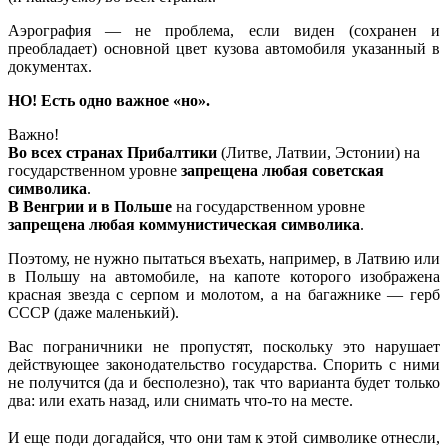
Аэрография — не проблема, если виден (сохранен и
преобладает) основной цвет кузова автомобиля указанный в
документах.
НО! Есть одно важное «но».
Важно!
Во всех странах Прибалтики
(Литве, Латвии, Эстонии) на
государственном уровне
запрещена любая советская
символика
.
В Венгрии и в Польше
на государственном уровне
запрещена любая коммунистическая символика
.
Поэтому, не нужно пытаться въехать, например, в Латвию или
в Польшу на автомобиле, на капоте которого изображена
красная звезда с серпом и молотом, а на багажнике — герб
СССР (даже маленький).
Вас пограничники не пропустят, поскольку это нарушает
действующее законодательство государства. Спорить с ними
не получится (да и бесполезно), так что варианта будет только
два: или ехать назад, или снимать что-то на месте.
И еще поди догадайся, что они там к этой символике отнесли,