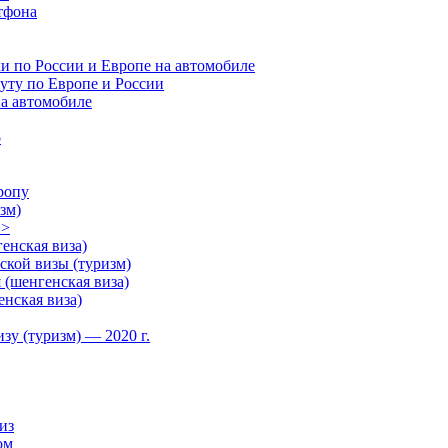
тфона
и по России и Европе на автомобиле
руту по Европе и России
на автомобиле
о
ропу
зм)
>>
енская виза)
кой визы (туризм)
(шенгенская виза)
нская виза)
зу (туризм) — 2020 г.
из
ом