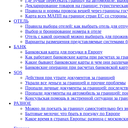
Где лучше пересекать границу на автомобиле: вы
Декларирование товаров на границе: туристическая
Правила и нормы провоза вещей через границы гос
Карта всех МАПП на границе стран ЕС со стороны
ОТЕЛЬ
Правила выбора отелей: как выбрать отель для отпу
Выбор и бронирование номера в отеле
Отель с какой оценкой можно выбирать для прожи
Варианты размещения представляемые системами 
БАНК
Банковская карта для поездки в Европу
Как работают банковские карты при расчетах за гр
Какие бывают банковские карты и чем они различа
Банковские операции при расчетах банковской карт
SOS
Действия при утрате документов за границей
Украли все деньги за границей и прочие проблемы
Пропали личные документы за границей: последств
Пропали документы на автомобиль за границей: по
Консульская помощь в экстренной ситуации за гра
РАЗНОЕ
Можно ли поехать за границу самостоятельно без з
Бытовые мелочи: что брать в поездку по Европе
Какое время в странах Европы: разница с московск