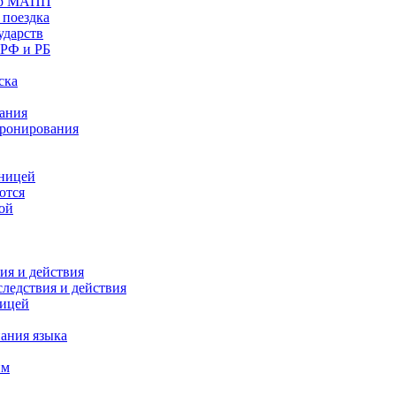
бор МАПП
 поездка
ударств
 РФ и РБ
ска
вания
бронирования
аницей
ются
ой
ия и действия
следствия и действия
ницей
нания языка
им