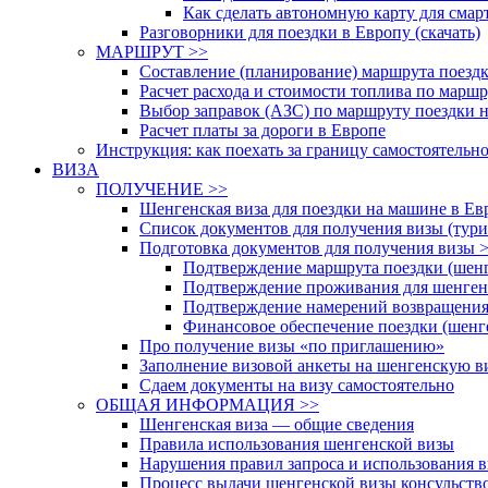
Как сделать автономную карту для смар
Разговорники для поездки в Европу (скачать)
МАРШРУТ >>
Составление (планирование) маршрута поездк
Расчет расхода и стоимости топлива по марш
Выбор заправок (АЗС) по маршруту поездки 
Расчет платы за дороги в Европе
Инструкция: как поехать за границу самостоятельн
ВИЗА
ПОЛУЧЕНИЕ >>
Шенгенская виза для поездки на машине в Ев
Список документов для получения визы (тури
Подготовка документов для получения визы 
Подтверждение маршрута поездки (шенг
Подтверждение проживания для шенгенс
Подтверждение намерений возвращения 
Финансовое обеспечение поездки (шенге
Про получение визы «по приглашению»
Заполнение визовой анкеты на шенгенскую ви
Сдаем документы на визу самостоятельно
ОБЩАЯ ИНФОРМАЦИЯ >>
Шенгенская виза — общие сведения
Правила использования шенгенской визы
Нарушения правил запроса и использования в
Процесс выдачи шенгенской визы консульств