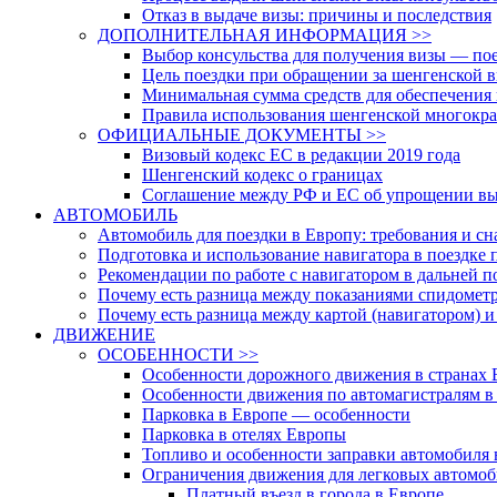
Отказ в выдаче визы: причины и последствия
ДОПОЛНИТЕЛЬНАЯ ИНФОРМАЦИЯ >>
Выбор консульства для получения визы — пое
Цель поездки при обращении за шенгенской 
Минимальная сумма средств для обеспечения 
Правила использования шенгенской многокра
ОФИЦИАЛЬНЫЕ ДОКУМЕНТЫ >>
Визовый кодекс ЕС в редакции 2019 года
Шенгенский кодекс о границах
Соглашение между РФ и ЕС об упрощении вы
АВТОМОБИЛЬ
Автомобиль для поездки в Европу: требования и с
Подготовка и использование навигатора в поездке 
Рекомендации по работе с навигатором в дальней п
Почему есть разница между показаниями спидометр
Почему есть разница между картой (навигатором) 
ДВИЖЕНИЕ
ОСОБЕННОСТИ >>
Особенности дорожного движения в странах
Особенности движения по автомагистралям в
Парковка в Европе — особенности
Парковка в отелях Европы
Топливо и особенности заправки автомобиля 
Ограничения движения для легковых автомоб
Платный въезд в города в Европе