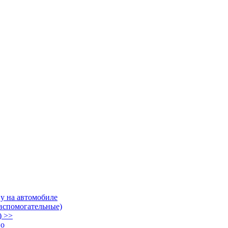
у на автомобиле
 вспомогательные)
) >>
но