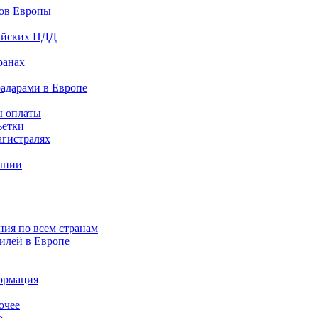
дов Европы
сийских ПДД
ранах
радарами в Европе
ы оплаты
ьетки
агистралях
ынии
ния по всем странам
илей в Европе
ормация
очее
о