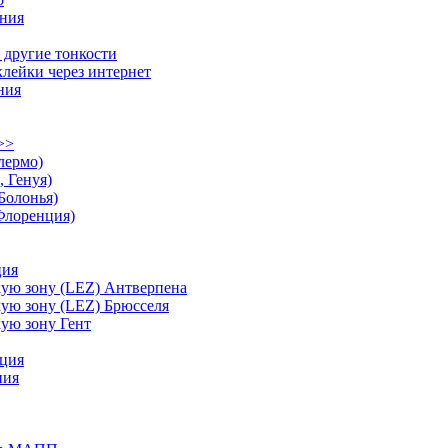
ания
 другие тонкости
лейки через интернет
ния
>>
лермо)
 Генуя)
Болонья)
Флоренция)
ция
кую зону (LEZ) Антверпена
кую зону (LEZ) Брюсселя
кую зону Гент
ция
ния