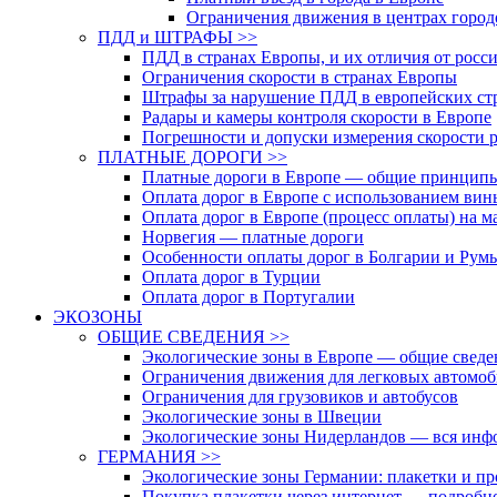
Ограничения движения в центрах горо
ПДД и ШТРАФЫ >>
ПДД в странах Европы, и их отличия от рос
Ограничения скорости в странах Европы
Штрафы за нарушение ПДД в европейских ст
Радары и камеры контроля скорости в Европе
Погрешности и допуски измерения скорости 
ПЛАТНЫЕ ДОРОГИ >>
Платные дороги в Европе — общие принцип
Оплата дорог в Европе с использованием вин
Оплата дорог в Европе (процесс оплаты) на м
Норвегия — платные дороги
Особенности оплаты дорог в Болгарии и Рум
Оплата дорог в Турции
Оплата дорог в Португалии
ЭКОЗОНЫ
ОБЩИЕ СВЕДЕНИЯ >>
Экологические зоны в Европе — общие сведе
Ограничения движения для легковых автомоб
Ограничения для грузовиков и автобусов
Экологические зоны в Швеции
Экологические зоны Нидерландов — вся инф
ГЕРМАНИЯ >>
Экологические зоны Германии: плакетки и пр
Покупка плакетки через интернет — подробн