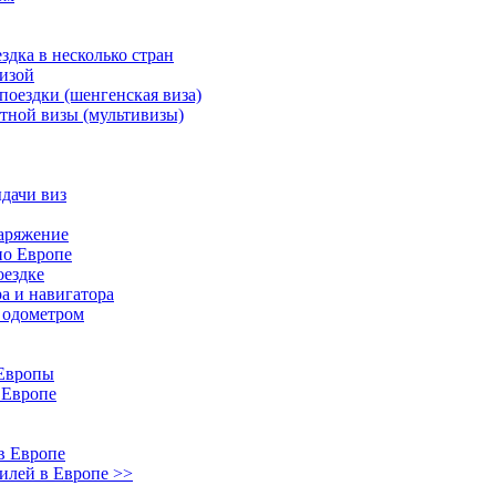
здка в несколько стран
визой
поездки (шенгенская виза)
тной визы (мультивизы)
дачи виз
наряжение
по Европе
оездке
а и навигатора
и одометром
 Европы
 Европе
в Европе
илей в Европе >>