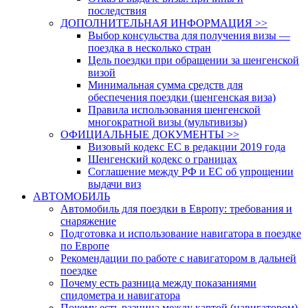
последствия
ДОПОЛНИТЕЛЬНАЯ ИНФОРМАЦИЯ >>
Выбор консульства для получения визы —
поездка в несколько стран
Цель поездки при обращении за шенгенской
визой
Минимальная сумма средств для
обеспечения поездки (шенгенская виза)
Правила использования шенгенской
многократной визы (мультивизы)
ОФИЦИАЛЬНЫЕ ДОКУМЕНТЫ >>
Визовый кодекс ЕС в редакции 2019 года
Шенгенский кодекс о границах
Соглашение между РФ и ЕС об упрощении
выдачи виз
АВТОМОБИЛЬ
Автомобиль для поездки в Европу: требования и
снаряжение
Подготовка и использование навигатора в поездке
по Европе
Рекомендации по работе с навигатором в дальней
поездке
Почему есть разница между показаниями
спидометра и навигатора
Почему есть разница между картой (навигатором)