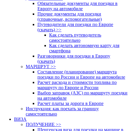
Обязательные документы для поездки в
Европу на автомобиле
Прочие документы для поездки
(справочные, вспомогательные)
Путеводители для поездки по Европе
(скачать) >>
Как сделать путеводитель
самостоятельно
Как сделать автономную карту для
смартфона
Разговорники для поездки в Европу
(скачать)
МАРШРУТ >>
Составление (планирование) маршрута
поездки по России и Европе на автомобиле
Расчет расхода и стоимости топлива по
маршруту по Европе и России
Выбор заправок (АЗС) по маршруту поездки
на автомобиле
Расчет платы за дороги в Европе
Инструкция: как поехать за границу
самостоятельно
ВИЗА
ПОЛУЧЕНИЕ >>
Шенгенская виза для поездки на машине в