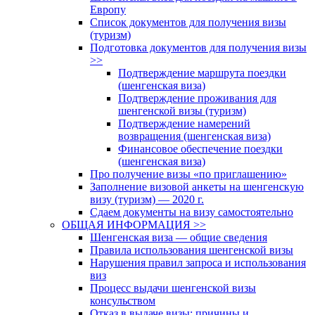
Европу
Список документов для получения визы
(туризм)
Подготовка документов для получения визы
>>
Подтверждение маршрута поездки
(шенгенская виза)
Подтверждение проживания для
шенгенской визы (туризм)
Подтверждение намерений
возвращения (шенгенская виза)
Финансовое обеспечение поездки
(шенгенская виза)
Про получение визы «по приглашению»
Заполнение визовой анкеты на шенгенскую
визу (туризм) — 2020 г.
Сдаем документы на визу самостоятельно
ОБЩАЯ ИНФОРМАЦИЯ >>
Шенгенская виза — общие сведения
Правила использования шенгенской визы
Нарушения правил запроса и использования
виз
Процесс выдачи шенгенской визы
консульством
Отказ в выдаче визы: причины и