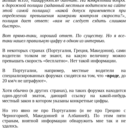
Больше всего, «шифруются» датчане. На конкретный вопрос
к дорожной полиции (заданный местным водителем на сайте
этой самой полиции): «какой допуск применяется при
определении превышения камерами контроля скорости?»,
полиция дает ответ: «вам не следует ездить слишком
быстро».
Вот прямо-таки, хороший ответ. По существу. Но я все-
таки нашел правильную цифру в одном из интервью.
В некоторых странах (Португалия, Греция, Македония), сами
водители толком не знают, на какую величину можно
превышать скорость «бесплатно». Нет такой информации.
В Португалии, например, местные водители на
специализированных форумах сходятся на том, что «
вроде
, до
20 км/ч не штрафуют».
Хотя обычно (в других странах), на таких форумах находится
один-другой знаток, дающий ссылку на какой-нибудь
местный закон в котором указаны конкретные цифры.
Но это явно не про Португалию (и не про Грецию с
Черногорией, Македонией и Албанией). По этим пяти
странам, внятной информации обнаружить мне так и не
удалось.