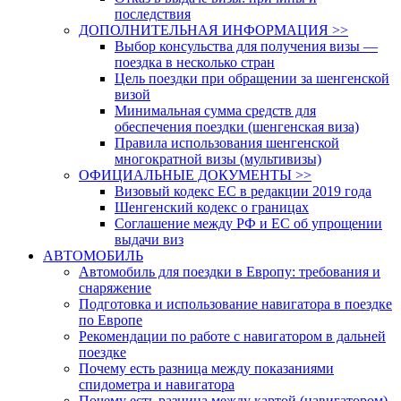
последствия
ДОПОЛНИТЕЛЬНАЯ ИНФОРМАЦИЯ >>
Выбор консульства для получения визы —
поездка в несколько стран
Цель поездки при обращении за шенгенской
визой
Минимальная сумма средств для
обеспечения поездки (шенгенская виза)
Правила использования шенгенской
многократной визы (мультивизы)
ОФИЦИАЛЬНЫЕ ДОКУМЕНТЫ >>
Визовый кодекс ЕС в редакции 2019 года
Шенгенский кодекс о границах
Соглашение между РФ и ЕС об упрощении
выдачи виз
АВТОМОБИЛЬ
Автомобиль для поездки в Европу: требования и
снаряжение
Подготовка и использование навигатора в поездке
по Европе
Рекомендации по работе с навигатором в дальней
поездке
Почему есть разница между показаниями
спидометра и навигатора
Почему есть разница между картой (навигатором)