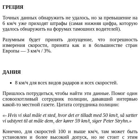
ГРЕЦИЯ
Точных данных обнаружить не удалось, но за превышение на
6 км/ч уже приходят штрафы (самая нижняя цифра, которую
удалось обнаружить на форумах тамошних водителей).
Разумным будет принять допущение, что погрешность
измерения скорости, принята как и в большинстве стран
Европы — 3 км/ч / 3%.
ДАНИЯ
8 км/ч для всех видов радаров и всех скоростей.
Пришлось потрудиться, чтобы найти эти данные. Помог один
словоохотливый сотрудник полиции, дававший интервью
какой-то местной газете. Цитата сотрудника полиции:
«- Hvis vi skal måle et sted, hvor det er tilladt med 50 km/t, så sætter
vi udstyret til at måle dem, der kører 59 km/t, siger Peter Stryhn.»
Конечно, для скоростей 100 и выше км/ч, там может быть
установлен и более высокий допуск, но не стоит с этим