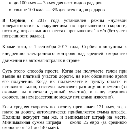
до 100 км/ч — 3
км/ч для всех видов радаров.
свыше 100 км/ч — 3% для всех видов радаров.
В Сербии
, с 2017 года установлен режим «нулевой
толерантности» к нарушениям по превышению скорости,
поэтому, штраф выписывается с превышения 1 км/ч (без учета
погрешности радара).
Кроме того,
с 1 сентября 2017 года,
Сербия приступила к
внедрению электронного контроля над средней скоростью
движения на автомагистралях в стране.
Суть этого способа проста. Когда вы получаете талон при
въезде на платный участок дороги, на нем обозначено время
его получения. Когда вы подъезжаете к пункту оплаты и
вставляете талон, система вычисляет разницу во времени (за
сколько вы проехали данный участок), и вашу среднюю
скорость на нем (расстояние между пунктами известно).
Если средняя скорость по расчету превышает 121 км/ч, то, к
плате за дорогу, автоматически прибавляется сумма штрафа.
Полиция дежурит там же, и выписывает штраф на месте.
Минимальная сумма штрафа — около 25 евро (за среднюю
скорость от 121 до 140 км/ч).