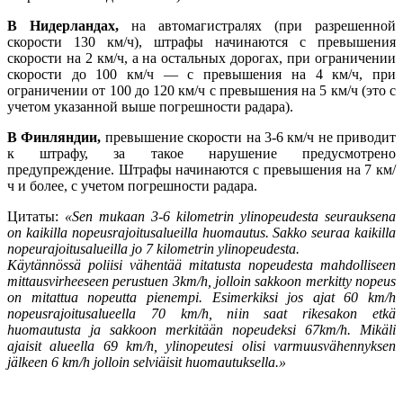
В Нидерландах,
на автомагистралях (при разрешенной
скорости 130 км/ч), штрафы начинаются с превышения
скорости на 2 км/ч, а на остальных дорогах, при ограничении
скорости до 100 км/ч — с превышения на 4 км/ч, при
ограничении от 100 до 120 км/ч с превышения на 5 км/ч (это с
учетом указанной выше погрешности радара).
В Финляндии,
превышение скорости на 3-6 км/ч не приводит
к штрафу, за такое нарушение предусмотрено
предупреждение. Штрафы начинаются с превышения на 7 км/
ч и более, с учетом погрешности радара.
Цитаты:
«Sen mukaan 3-6 kilometrin ylinopeudesta seurauksena
on kaikilla nopeusrajoitusalueilla huomautus. Sakko seuraa kaikilla
nopeurajoitusalueilla jo 7 kilometrin ylinopeudesta.
Käytännössä poliisi vähentää mitatusta nopeudesta mahdolliseen
mittausvirheeseen perustuen 3km/h, jolloin sakkoon merkitty nopeus
on mitattua nopeutta pienempi. Esimerkiksi jos ajat 60 km/h
nopeusrajoitusalueella 70 km/h, niin saat rikesakon etkä
huomautusta ja sakkoon merkitään nopeudeksi 67km/h. Mikäli
ajaisit alueella 69 km/h, ylinopeutesi olisi varmuusvähennyksen
jälkeen 6 km/h jolloin selviäisit huomautuksella.»