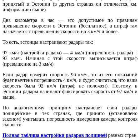
принятый в Эстонии (в других странах он отличается, см.
информацию выше).
Два километра в час — это допустимое по правилам
превышение скорости в Эстонии (бесплатное), а штраф там
назначается с превышения скорости на 3 км/ч и более.
То есть, эстонцы настраивают радары так:
97 км/ч (настройка радара) — 4 км/ч (погрешность радара) =
93 км/ч. Начиная с этой скорости выписывается штраф
(превышение на 3 км/ч).
Если радар измерит скорость 96 км/ч, то из его показаний
будет вычтена погрешность 4 км/ч, и будет считаться, что ваша
скорость была 92 км/ч (штраф не положен). Поэтому, в
Эстонии радары начинают фиксировать скорость от 97 км/ч и
выше.
По аналогичному принципу настраивает свои радары
полицейские в тех странах, где принято (установлено
законом) учитывать погрешность измерения камеры контроля
скорости.
Полная таблица настройки радаров полицией
разных стран