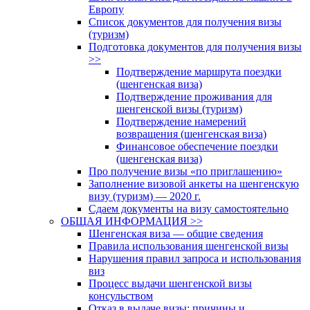
Европу
Список документов для получения визы
(туризм)
Подготовка документов для получения визы
>>
Подтверждение маршрута поездки
(шенгенская виза)
Подтверждение проживания для
шенгенской визы (туризм)
Подтверждение намерений
возвращения (шенгенская виза)
Финансовое обеспечение поездки
(шенгенская виза)
Про получение визы «по приглашению»
Заполнение визовой анкеты на шенгенскую
визу (туризм) — 2020 г.
Сдаем документы на визу самостоятельно
ОБЩАЯ ИНФОРМАЦИЯ >>
Шенгенская виза — общие сведения
Правила использования шенгенской визы
Нарушения правил запроса и использования
виз
Процесс выдачи шенгенской визы
консульством
Отказ в выдаче визы: причины и