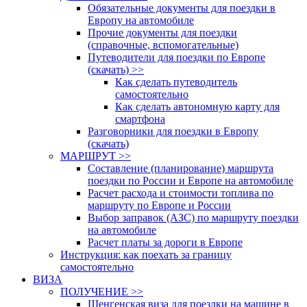
Обязательные документы для поездки в
Европу на автомобиле
Прочие документы для поездки
(справочные, вспомогательные)
Путеводители для поездки по Европе
(скачать) >>
Как сделать путеводитель
самостоятельно
Как сделать автономную карту для
смартфона
Разговорники для поездки в Европу
(скачать)
МАРШРУТ >>
Составление (планирование) маршрута
поездки по России и Европе на автомобиле
Расчет расхода и стоимости топлива по
маршруту по Европе и России
Выбор заправок (АЗС) по маршруту поездки
на автомобиле
Расчет платы за дороги в Европе
Инструкция: как поехать за границу
самостоятельно
ВИЗА
ПОЛУЧЕНИЕ >>
Шенгенская виза для поездки на машине в