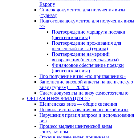
Европу
Список документов для получения визы
(туризм)
Подготовка документов для получения визы
>>
Подтверждение маршрута поездки
(шенгенская виза)
Подтверждение проживания для
шенгенской визы (туризм)
Подтверждение намерений
возвращения (шенгенская виза)
Финансовое обеспечение поездки
(шенгенская виза)
Про получение визы «по приглашению»
Заполнение визовой анкеты на шенгенскую
визу (туризм) — 2020 г.
Сдаем документы на визу самостоятельно
ОБЩАЯ ИНФОРМАЦИЯ >>
Шенгенская виза — общие сведения
Правила использования шенгенской визы
Нарушения правил запроса и использования
виз
Процесс выдачи шенгенской визы
консульством
Отказ в выдаче визы: причины и