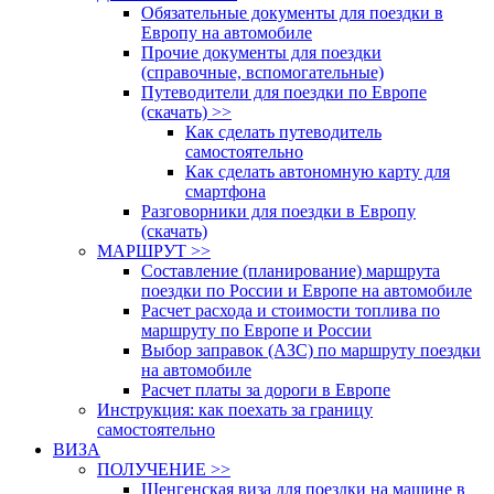
Обязательные документы для поездки в
Европу на автомобиле
Прочие документы для поездки
(справочные, вспомогательные)
Путеводители для поездки по Европе
(скачать) >>
Как сделать путеводитель
самостоятельно
Как сделать автономную карту для
смартфона
Разговорники для поездки в Европу
(скачать)
МАРШРУТ >>
Составление (планирование) маршрута
поездки по России и Европе на автомобиле
Расчет расхода и стоимости топлива по
маршруту по Европе и России
Выбор заправок (АЗС) по маршруту поездки
на автомобиле
Расчет платы за дороги в Европе
Инструкция: как поехать за границу
самостоятельно
ВИЗА
ПОЛУЧЕНИЕ >>
Шенгенская виза для поездки на машине в