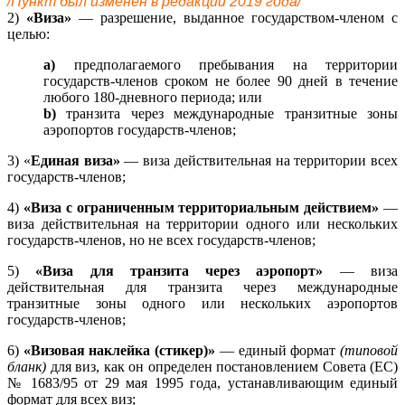
/Пункт был изменен в редакции 2019 года/
2)
«Виза»
— разрешение, выданное государством-членом с
целью:
а)
предполагаемого пребывания на территории
государств-членов сроком не более 90 дней в течение
любого 180-дневного периода; или
b)
транзита через международные транзитные зоны
аэропортов государств-членов;
3) «
Единая виза»
— виза действительная на территории всех
государств-членов;
4)
«Виза с ограниченным территориальным действием»
—
виза действительная на территории одного или нескольких
государств-членов, но не всех государств-членов;
5)
«Виза для транзита через аэропорт»
— виза
действительная для транзита через международные
транзитные зоны одного или нескольких аэропортов
государств-членов;
6)
«Визовая наклейка (стикер)»
— единый формат
(типовой
бланк)
для виз, как он определен постановлением Совета (ЕС)
№ 1683/95 от 29 мая 1995 года, устанавливающим единый
формат для всех виз;