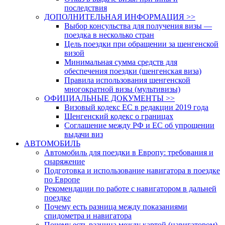
последствия
ДОПОЛНИТЕЛЬНАЯ ИНФОРМАЦИЯ >>
Выбор консульства для получения визы —
поездка в несколько стран
Цель поездки при обращении за шенгенской
визой
Минимальная сумма средств для
обеспечения поездки (шенгенская виза)
Правила использования шенгенской
многократной визы (мультивизы)
ОФИЦИАЛЬНЫЕ ДОКУМЕНТЫ >>
Визовый кодекс ЕС в редакции 2019 года
Шенгенский кодекс о границах
Соглашение между РФ и ЕС об упрощении
выдачи виз
АВТОМОБИЛЬ
Автомобиль для поездки в Европу: требования и
снаряжение
Подготовка и использование навигатора в поездке
по Европе
Рекомендации по работе с навигатором в дальней
поездке
Почему есть разница между показаниями
спидометра и навигатора
Почему есть разница между картой (навигатором)