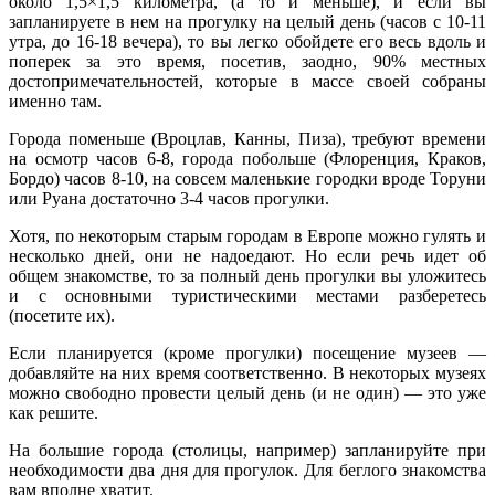
около 1,5×1,5 километра, (а то и меньше), и если вы
запланируете в нем на прогулку на целый день (часов с 10-11
утра, до 16-18 вечера), то вы легко обойдете его весь вдоль и
поперек за это время, посетив, заодно, 90% местных
достопримечательностей, которые в массе своей собраны
именно там.
Города поменьше (Вроцлав, Канны, Пиза), требуют времени
на осмотр часов 6-8, города побольше (Флоренция, Краков,
Бордо) часов 8-10, на совсем маленькие городки вроде Торуни
или Руана достаточно 3-4 часов прогулки.
Хотя, по некоторым старым городам в Европе можно гулять и
несколько дней, они не надоедают. Но если речь идет об
общем знакомстве, то за полный день прогулки вы уложитесь
и с основными туристическими местами разберетесь
(посетите их).
Если планируется (кроме прогулки) посещение музеев —
добавляйте на них время соответственно. В некоторых музеях
можно свободно провести целый день (и не один) — это уже
как решите.
На большие города (столицы, например) запланируйте при
необходимости два дня для прогулок. Для беглого знакомства
вам вполне хватит.