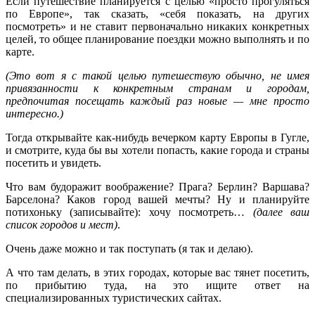
Если путешествие планируется с целью «просто прогуляться
по Европе», так сказать, «себя показать, на других
посмотреть» и не ставит первоначально никаких конкретных
целей, то общее планирование поездки можно выполнять и по
карте.
(Это вот я с такой целью путешествую обычно, не имея
привязанности к конкретным странам и городам,
предпочитая посещать каждый раз новые — мне просто
интересно.)
Тогда открывайте как-нибудь вечерком карту Европы в Гугле,
и смотрите, куда бы вы хотели попасть, какие города и страны
посетить и увидеть.
Что вам будоражит воображение? Прага? Берлин? Варшава?
Барселона? Каков город вашей мечты? Ну и планируйте
потихоньку (записывайте): хочу посмотреть…
(далее ваш
список городов и мест)
.
Очень даже можно и так поступать (я так и делаю).
А что там делать, в этих городах, которые вас тянет посетить,
по прибытию туда, на это ищите ответ на
специализированных туристических сайтах.