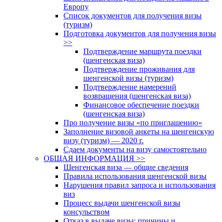
Европу
Список документов для получения визы
(туризм)
Подготовка документов для получения визы
>>
Подтверждение маршрута поездки
(шенгенская виза)
Подтверждение проживания для
шенгенской визы (туризм)
Подтверждение намерений
возвращения (шенгенская виза)
Финансовое обеспечение поездки
(шенгенская виза)
Про получение визы «по приглашению»
Заполнение визовой анкеты на шенгенскую
визу (туризм) — 2020 г.
Сдаем документы на визу самостоятельно
ОБЩАЯ ИНФОРМАЦИЯ >>
Шенгенская виза — общие сведения
Правила использования шенгенской визы
Нарушения правил запроса и использования
виз
Процесс выдачи шенгенской визы
консульством
Отказ в выдаче визы: причины и