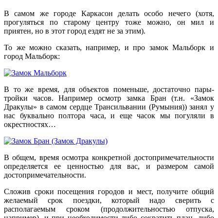
В самом же городе Каркасон делать особо нечего (хотя,
прогуляться по старому центру тоже можно, он мил и
приятен, но в этот город ездят не за этим).
То же можно сказать, например, и про замок Мальборк и
город Мальборк:
В то же время, для объектов поменьше, достаточно пары-
тройки часов. Например осмотр замка Бран (т.н. «Замок
Дракулы» в самом сердце Трансильвании (Румыния)) занял у
нас буквально полтора часа, и еще часок мы погуляли в
окрестностях…
В общем, время осмотра конкретной достопримечательности
определяется ее ценностью для вас, и размером самой
достопримечательности.
Сложив сроки посещения городов и мест, получите общий
желаемый срок поездки, который надо сверить с
располагаемым сроком (продолжительностью отпуска,
например), и при необходимости либо сократить план, либо