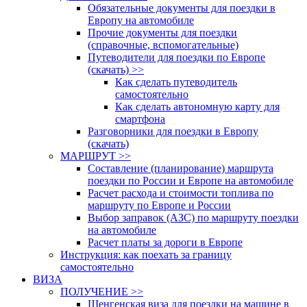
Обязательные документы для поездки в
Европу на автомобиле
Прочие документы для поездки
(справочные, вспомогательные)
Путеводители для поездки по Европе
(скачать) >>
Как сделать путеводитель
самостоятельно
Как сделать автономную карту для
смартфона
Разговорники для поездки в Европу
(скачать)
МАРШРУТ >>
Составление (планирование) маршрута
поездки по России и Европе на автомобиле
Расчет расхода и стоимости топлива по
маршруту по Европе и России
Выбор заправок (АЗС) по маршруту поездки
на автомобиле
Расчет платы за дороги в Европе
Инструкция: как поехать за границу
самостоятельно
ВИЗА
ПОЛУЧЕНИЕ >>
Шенгенская виза для поездки на машине в