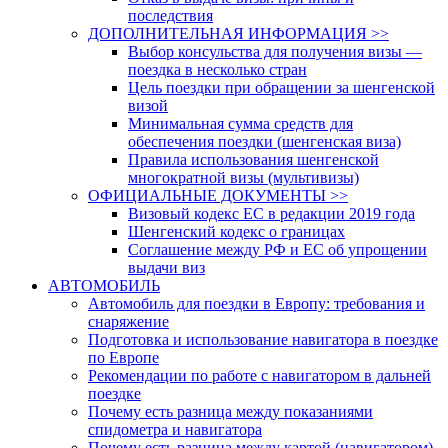
последствия
ДОПОЛНИТЕЛЬНАЯ ИНФОРМАЦИЯ >>
Выбор консульства для получения визы —
поездка в несколько стран
Цель поездки при обращении за шенгенской
визой
Минимальная сумма средств для
обеспечения поездки (шенгенская виза)
Правила использования шенгенской
многократной визы (мультивизы)
ОФИЦИАЛЬНЫЕ ДОКУМЕНТЫ >>
Визовый кодекс ЕС в редакции 2019 года
Шенгенский кодекс о границах
Соглашение между РФ и ЕС об упрощении
выдачи виз
АВТОМОБИЛЬ
Автомобиль для поездки в Европу: требования и
снаряжение
Подготовка и использование навигатора в поездке
по Европе
Рекомендации по работе с навигатором в дальней
поездке
Почему есть разница между показаниями
спидометра и навигатора
Почему есть разница между картой (навигатором)