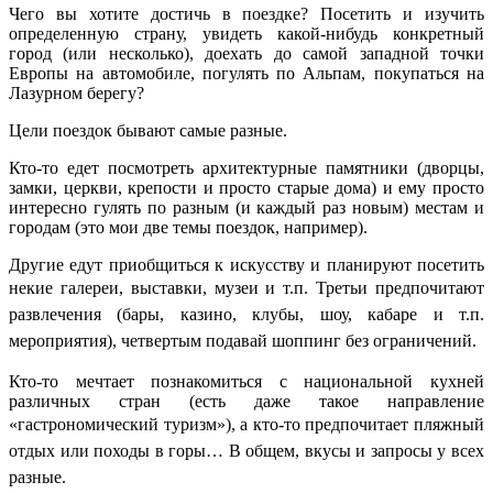
Чего вы хотите достичь в поездке? Посетить и изучить
определенную страну, увидеть какой-нибудь конкретный
город (или несколько), доехать до самой западной точки
Европы на автомобиле, погулять по Альпам, покупаться на
Лазурном берегу?
Цели поездок бывают самые разные.
Кто-то едет посмотреть архитектурные памятники (дворцы,
замки, церкви, крепости и просто старые дома) и ему просто
интересно гулять по разным (и каждый раз новым) местам и
городам (это мои две темы поездок, например).
Другие едут приобщиться к искусству и планируют посетить
некие галереи, выставки, музеи и т.п. Т
ретьи предпочитают
развлечения (бары, казино, клубы, шоу, кабаре и т.п.
мероприятия), четвертым подавай шоппинг без ограничений.
Кто-то мечтает познакомиться с национальной кухней
различных стран (есть даже такое направление
«гастрономический туризм»), а кто-то
предпочитает пляжный
отдых или походы в горы…
В общем, вкусы и запросы у всех
разные.