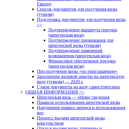
Европу
Список документов для получения визы
(туризм)
Подготовка документов для получения визы
>>
Подтверждение маршрута поездки
(шенгенская виза)
Подтверждение проживания для
шенгенской визы (туризм)
Подтверждение намерений
возвращения (шенгенская виза)
Финансовое обеспечение поездки
(шенгенская виза)
Про получение визы «по приглашению»
Заполнение визовой анкеты на шенгенскую
визу (туризм) — 2020 г.
Сдаем документы на визу самостоятельно
ОБЩАЯ ИНФОРМАЦИЯ >>
Шенгенская виза — общие сведения
Правила использования шенгенской визы
Нарушения правил запроса и использования
виз
Процесс выдачи шенгенской визы
консульством
Отказ в выдаче визы: причины и