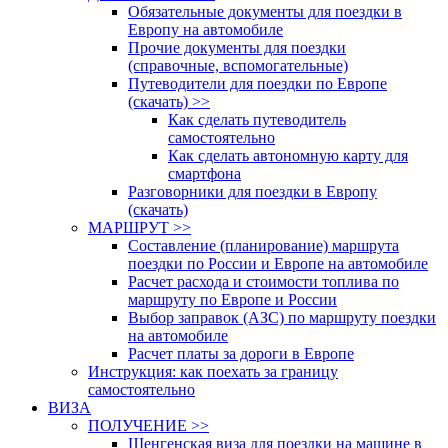
Обязательные документы для поездки в
Европу на автомобиле
Прочие документы для поездки
(справочные, вспомогательные)
Путеводители для поездки по Европе
(скачать) >>
Как сделать путеводитель
самостоятельно
Как сделать автономную карту для
смартфона
Разговорники для поездки в Европу
(скачать)
МАРШРУТ >>
Составление (планирование) маршрута
поездки по России и Европе на автомобиле
Расчет расхода и стоимости топлива по
маршруту по Европе и России
Выбор заправок (АЗС) по маршруту поездки
на автомобиле
Расчет платы за дороги в Европе
Инструкция: как поехать за границу
самостоятельно
ВИЗА
ПОЛУЧЕНИЕ >>
Шенгенская виза для поездки на машине в