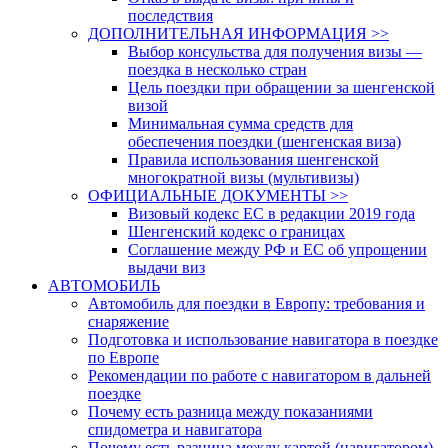
последствия
ДОПОЛНИТЕЛЬНАЯ ИНФОРМАЦИЯ >>
Выбор консульства для получения визы —
поездка в несколько стран
Цель поездки при обращении за шенгенской
визой
Минимальная сумма средств для
обеспечения поездки (шенгенская виза)
Правила использования шенгенской
многократной визы (мультивизы)
ОФИЦИАЛЬНЫЕ ДОКУМЕНТЫ >>
Визовый кодекс ЕС в редакции 2019 года
Шенгенский кодекс о границах
Соглашение между РФ и ЕС об упрощении
выдачи виз
АВТОМОБИЛЬ
Автомобиль для поездки в Европу: требования и
снаряжение
Подготовка и использование навигатора в поездке
по Европе
Рекомендации по работе с навигатором в дальней
поездке
Почему есть разница между показаниями
спидометра и навигатора
Почему есть разница между картой (навигатором)