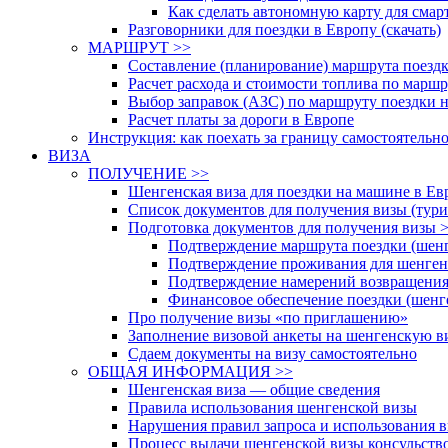
Как сделать автономную карту для смар
Разговорники для поездки в Европу (скачать)
МАРШРУТ >>
Составление (планирование) маршрута поездк
Расчет расхода и стоимости топлива по марш
Выбор заправок (АЗС) по маршруту поездки 
Расчет платы за дороги в Европе
Инструкция: как поехать за границу самостоятельн
ВИЗА
ПОЛУЧЕНИЕ >>
Шенгенская виза для поездки на машине в Ев
Список документов для получения визы (тури
Подготовка документов для получения визы 
Подтверждение маршрута поездки (шенг
Подтверждение проживания для шенгенс
Подтверждение намерений возвращения 
Финансовое обеспечение поездки (шенге
Про получение визы «по приглашению»
Заполнение визовой анкеты на шенгенскую ви
Сдаем документы на визу самостоятельно
ОБЩАЯ ИНФОРМАЦИЯ >>
Шенгенская виза — общие сведения
Правила использования шенгенской визы
Нарушения правил запроса и использования в
Процесс выдачи шенгенской визы консульств