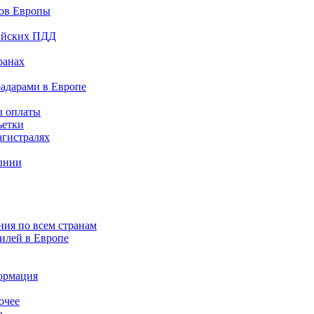
дов Европы
сийских ПДД
ранах
радарами в Европе
ы оплаты
ьетки
агистралях
ынии
ния по всем странам
илей в Европе
ормация
очее
о