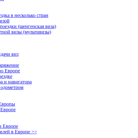
здка в несколько стран
визой
поездки (шенгенская виза)
тной визы (мультивизы)
дачи виз
наряжение
по Европе
оездке
а и навигатора
и одометром
 Европы
 Европе
в Европе
илей в Европе >>