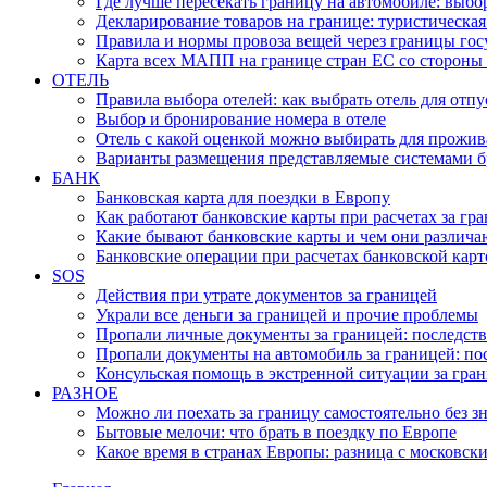
Где лучше пересекать границу на автомобиле: вы
Декларирование товаров на границе: туристическая
Правила и нормы провоза вещей через границы гос
Карта всех МАПП на границе стран ЕС со стороны
ОТЕЛЬ
Правила выбора отелей: как выбрать отель для отпу
Выбор и бронирование номера в отеле
Отель с какой оценкой можно выбирать для прожи
Варианты размещения представляемые системами 
БАНК
Банковская карта для поездки в Европу
Как работают банковские карты при расчетах за гр
Какие бывают банковские карты и чем они различа
Банковские операции при расчетах банковской карт
SOS
Действия при утрате документов за границей
Украли все деньги за границей и прочие проблемы
Пропали личные документы за границей: последств
Пропали документы на автомобиль за границей: по
Консульская помощь в экстренной ситуации за гра
РАЗНОЕ
Можно ли поехать за границу самостоятельно без з
Бытовые мелочи: что брать в поездку по Европе
Какое время в странах Европы: разница с московск