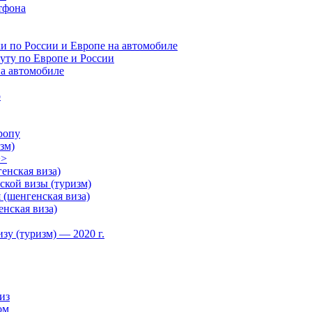
тфона
и по России и Европе на автомобиле
руту по Европе и России
на автомобиле
о
ропу
зм)
>>
енская виза)
кой визы (туризм)
(шенгенская виза)
нская виза)
зу (туризм) — 2020 г.
из
ом