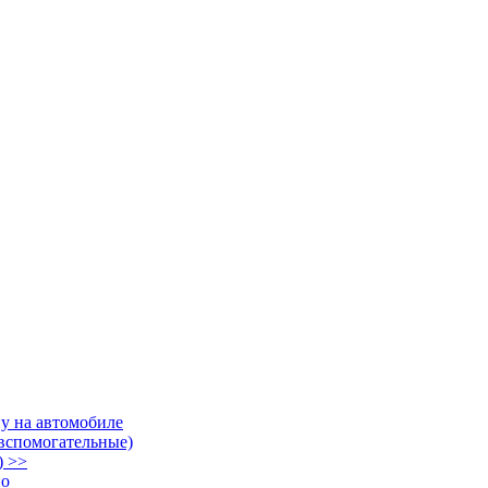
у на автомобиле
 вспомогательные)
) >>
но