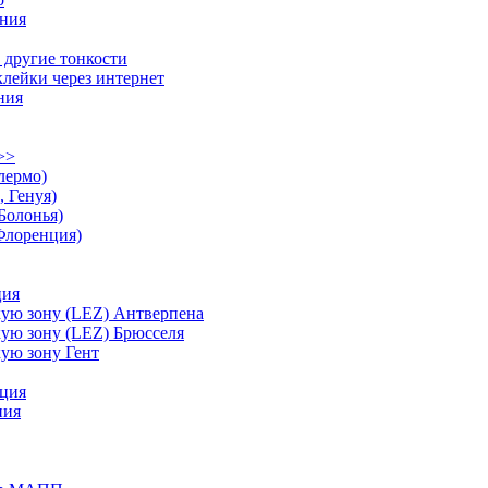
ания
 другие тонкости
лейки через интернет
ния
>>
лермо)
 Генуя)
Болонья)
Флоренция)
ция
кую зону (LEZ) Антверпена
кую зону (LEZ) Брюсселя
кую зону Гент
ция
ния