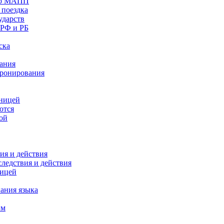
бор МАПП
 поездка
ударств
 РФ и РБ
ска
вания
бронирования
аницей
ются
ой
ия и действия
следствия и действия
ницей
нания языка
им