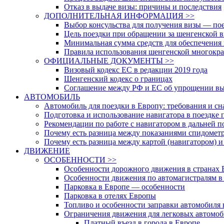
Отказ в выдаче визы: причины и последствия
ДОПОЛНИТЕЛЬНАЯ ИНФОРМАЦИЯ >>
Выбор консульства для получения визы — пое
Цель поездки при обращении за шенгенской 
Минимальная сумма средств для обеспечения 
Правила использования шенгенской многокра
ОФИЦИАЛЬНЫЕ ДОКУМЕНТЫ >>
Визовый кодекс ЕС в редакции 2019 года
Шенгенский кодекс о границах
Соглашение между РФ и ЕС об упрощении вы
АВТОМОБИЛЬ
Автомобиль для поездки в Европу: требования и с
Подготовка и использование навигатора в поездке 
Рекомендации по работе с навигатором в дальней п
Почему есть разница между показаниями спидометр
Почему есть разница между картой (навигатором) 
ДВИЖЕНИЕ
ОСОБЕННОСТИ >>
Особенности дорожного движения в странах
Особенности движения по автомагистралям в
Парковка в Европе — особенности
Парковка в отелях Европы
Топливо и особенности заправки автомобиля 
Ограничения движения для легковых автомоб
Платный въезд в города в Европе