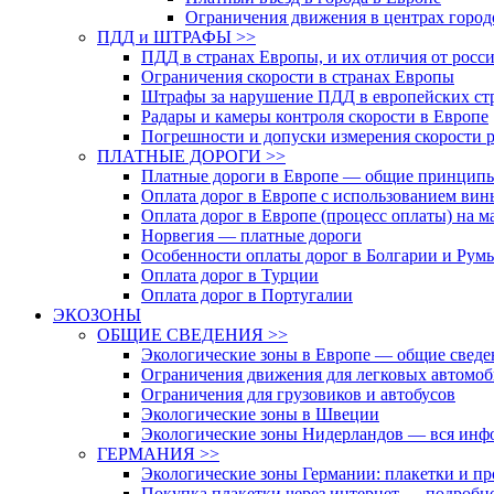
Ограничения движения в центрах горо
ПДД и ШТРАФЫ >>
ПДД в странах Европы, и их отличия от рос
Ограничения скорости в странах Европы
Штрафы за нарушение ПДД в европейских ст
Радары и камеры контроля скорости в Европе
Погрешности и допуски измерения скорости 
ПЛАТНЫЕ ДОРОГИ >>
Платные дороги в Европе — общие принцип
Оплата дорог в Европе с использованием вин
Оплата дорог в Европе (процесс оплаты) на м
Норвегия — платные дороги
Особенности оплаты дорог в Болгарии и Рум
Оплата дорог в Турции
Оплата дорог в Португалии
ЭКОЗОНЫ
ОБЩИЕ СВЕДЕНИЯ >>
Экологические зоны в Европе — общие сведе
Ограничения движения для легковых автомоб
Ограничения для грузовиков и автобусов
Экологические зоны в Швеции
Экологические зоны Нидерландов — вся инф
ГЕРМАНИЯ >>
Экологические зоны Германии: плакетки и пр
Покупка плакетки через интернет — подробн