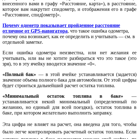
внесенного вами в графу «Расстояние, карта»), в расстояние,
которое вам накрутит спидометр, и отображения его в графе
«Расстояние, спид[ометр]».
Почему одометр показывает пройденное расстояние
отличное от GPS-навигатора
, что такое ошибка одометра,
почему она возникает, как ее определить и учитывать — см. в
отдельной заметке.
Если ошибка одометра неизвестна, или нет желания ее
учитывать, или вы не хотите разбираться что это такое (это
зря), то в эту ячейку вводится значение «0».
«Полный бак»
— в этой ячейке устанавливается (задается)
значение объема полного бака для автомобиля. От этой цифры
будет строиться дальнейший расчет остатка топлива.
«Минимальный остаток топлива в баке»
—
устанавливается некий минимальный (определенный по
желанию, но единый для всей поездки), остаток топлива в
баке, при котором желательно выполнить заправку.
Эта цифра
не влияет
на расчет, она введена для того, чтобы
было легче контролировать расчетный остаток топлива. Если