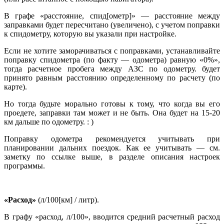
В графе «расстояние, спид[ометр]» — расстояние между
заправками будет пересчитано (увеличено), с учетом поправки
к спидометру, которую вы указали при настройке.
Если не хотите заморачиваться с поправками, устанавливайте
поправку спидометра (по факту — одометра) равную «0%»,
тогда расчетное пробега между АЗС по одометру. будет
принято равным расстоянию определенному по расчету (по
карте).
Но тогда будьте морально готовы к тому, что когда вы его
проедете, заправки там может и не быть. Она будет на 15-20
км дальше по одометру. : )
Поправку одометра рекомендуется учитывать при
планировании дальних поездок. Как ее учитывать — см.
заметку по ссылке выше, в разделе описания настроек
программы.
«Расход»
(л/100[км] / литр).
В графу «расход, л/100», вводится средний расчетный расход