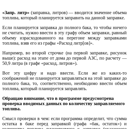
«Запр. литр»
(заправка, литров) — вводится значение объема
топлива, который планируется заправить на данной заправке.
Если планируется заправка до полного бака, то чтобы ничего
не считать, нужно ввести в эту графу объем заправки, равный
объему израсходованного на перегоне между заправками
топлива, взяв его из графы «Расход литр[ов]».
Например, во второй строчке (на первой заправке, рисунок
выше): расход на этапе от дома до первой АЗС, по расчету —
50,9 литра (в графе «расход, литров»).
Вот эту цифру и надо ввести. Если же из каких-то
соображений не планируется заправляться на этой заправке до
полного бака, то, соответственно, необходимо ввести объем
топлива, который планируется заправлять.
Обращаю внимание, что в программе предусмотрена
проверка вводимых данных по количеству заправляемого
топлива.
Смысл проверки в чем: если программа определит, что сумма
остатка в баке перед заправкой (графа «бак, остаток») и
количества топлива планируемого к заправке (указанного