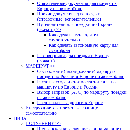
Обязательные документы для поездки в
Европу на автомобиле
Прочие документы для поездки
(справочные, вспомогательные)
Путеводители для поездки по Европе
(скачать) >>
Как сделать путеводитель
самостоятельно
Как сделать автономную карту для
смартфона
Разговорники для поездки в Европу
(скачать)
МАРШРУТ >>
Составление (планирование) маршрута
поездки по России и Европе на автомобиле
Расчет расхода и стоимости топлива по
маршруту по Европе и России
Выбор заправок (АЗС) по маршруту поездки
на автомобиле
Расчет платы за дороги в Европе
Инструкция: как поехать за границу
самостоятельно
ВИЗА
ПОЛУЧЕНИЕ >>
Шенгенская виза для поездки на машине в