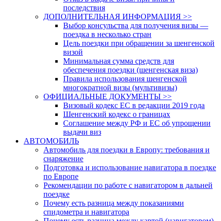
последствия
ДОПОЛНИТЕЛЬНАЯ ИНФОРМАЦИЯ >>
Выбор консульства для получения визы —
поездка в несколько стран
Цель поездки при обращении за шенгенской
визой
Минимальная сумма средств для
обеспечения поездки (шенгенская виза)
Правила использования шенгенской
многократной визы (мультивизы)
ОФИЦИАЛЬНЫЕ ДОКУМЕНТЫ >>
Визовый кодекс ЕС в редакции 2019 года
Шенгенский кодекс о границах
Соглашение между РФ и ЕС об упрощении
выдачи виз
АВТОМОБИЛЬ
Автомобиль для поездки в Европу: требования и
снаряжение
Подготовка и использование навигатора в поездке
по Европе
Рекомендации по работе с навигатором в дальней
поездке
Почему есть разница между показаниями
спидометра и навигатора
Почему есть разница между картой (навигатором)