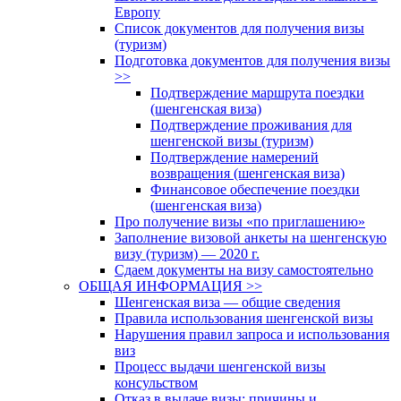
Европу
Список документов для получения визы
(туризм)
Подготовка документов для получения визы
>>
Подтверждение маршрута поездки
(шенгенская виза)
Подтверждение проживания для
шенгенской визы (туризм)
Подтверждение намерений
возвращения (шенгенская виза)
Финансовое обеспечение поездки
(шенгенская виза)
Про получение визы «по приглашению»
Заполнение визовой анкеты на шенгенскую
визу (туризм) — 2020 г.
Сдаем документы на визу самостоятельно
ОБЩАЯ ИНФОРМАЦИЯ >>
Шенгенская виза — общие сведения
Правила использования шенгенской визы
Нарушения правил запроса и использования
виз
Процесс выдачи шенгенской визы
консульством
Отказ в выдаче визы: причины и