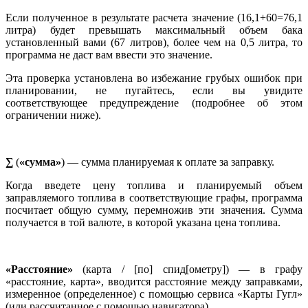
Если полученное в результате расчета значение (16,1+60=76,1
литра) будет превышать максимальный объем бака
установленный вами (67 литров), более чем на 0,5 литра, то
программа не даст вам ввести это значение.
Эта проверка установлена во избежание грубых ошибок при
планировании, не пугайтесь, если вы увидите
соответствующее предупреждение (подробнее об этом
ограничении ниже).
∑
(
«сумма»
) — сумма планируемая к оплате за заправку.
Когда введете цену топлива и планируемый объем
заправляемого топлива в соответствующие графы, программа
посчитает общую сумму, перемножив эти значения. Сумма
получается в той валюте, в которой указана цена топлива.
«Расстояние»
(карта / [по] спид[ометру]) — в графу
«расстояние, карта», вводится расстояние между заправками,
измеренное (определенное) с помощью сервиса «Карты Гугл»
(или рассчитанное с помощью навигатора).