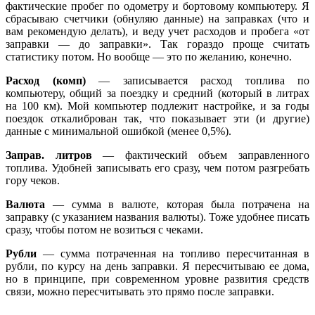
фактические пробег по одометру и бортовому компьютеру. Я
сбрасываю счетчики (обнуляю данные) на заправках (что и
вам рекомендую делать), и веду учет расходов и пробега «от
заправки — до заправки». Так гораздо проще считать
статистику потом. Но вообще — это по желанию, конечно.
Расход (комп)
— записывается расход топлива по
компьютеру, общий за поездку и средний (который в литрах
на 100 км). Мой компьютер подлежит настройке, и за годы
поездок откалиброван так, что показывает эти (и другие)
данные с минимальной ошибкой (менее 0,5%).
Заправ. литров
— фактический объем заправленного
топлива. Удобней записывать его сразу, чем потом разгребать
гору чеков.
Валюта
— сумма в валюте, которая была потрачена на
заправку (с указанием названия валюты). Тоже удобнее писать
сразу, чтобы потом не возиться с чеками.
Рубли
— сумма потраченная на топливо пересчитанная в
рубли, по курсу на день заправки. Я пересчитываю ее дома,
но в принципе, при современном уровне развития средств
связи, можно пересчитывать это прямо после заправки.