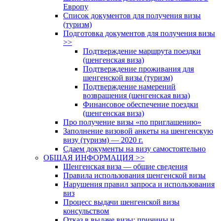
Европу
Список документов для получения визы
(туризм)
Подготовка документов для получения визы
>>
Подтверждение маршрута поездки
(шенгенская виза)
Подтверждение проживания для
шенгенской визы (туризм)
Подтверждение намерений
возвращения (шенгенская виза)
Финансовое обеспечение поездки
(шенгенская виза)
Про получение визы «по приглашению»
Заполнение визовой анкеты на шенгенскую
визу (туризм) — 2020 г.
Сдаем документы на визу самостоятельно
ОБЩАЯ ИНФОРМАЦИЯ >>
Шенгенская виза — общие сведения
Правила использования шенгенской визы
Нарушения правил запроса и использования
виз
Процесс выдачи шенгенской визы
консульством
Отказ в выдаче визы: причины и