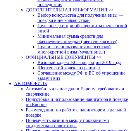
последствия
ДОПОЛНИТЕЛЬНАЯ ИНФОРМАЦИЯ >>
Выбор консульства для получения визы —
поездка в несколько стран
Цель поездки при обращении за шенгенской
визой
Минимальная сумма средств для
обеспечения поездки (шенгенская виза)
Правила использования шенгенской
многократной визы (мультивизы)
ОФИЦИАЛЬНЫЕ ДОКУМЕНТЫ >>
Визовый кодекс ЕС в редакции 2019 года
Шенгенский кодекс о границах
Соглашение между РФ и ЕС об упрощении
выдачи виз
АВТОМОБИЛЬ
Автомобиль для поездки в Европу: требования и
снаряжение
Подготовка и использование навигатора в поездке
по Европе
Рекомендации по работе с навигатором в дальней
поездке
Почему есть разница между показаниями
спидометра и навигатора
Почему есть разница между картой (навигатором)