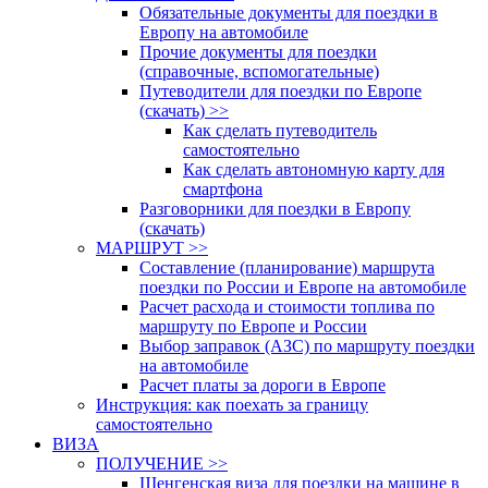
Обязательные документы для поездки в
Европу на автомобиле
Прочие документы для поездки
(справочные, вспомогательные)
Путеводители для поездки по Европе
(скачать) >>
Как сделать путеводитель
самостоятельно
Как сделать автономную карту для
смартфона
Разговорники для поездки в Европу
(скачать)
МАРШРУТ >>
Составление (планирование) маршрута
поездки по России и Европе на автомобиле
Расчет расхода и стоимости топлива по
маршруту по Европе и России
Выбор заправок (АЗС) по маршруту поездки
на автомобиле
Расчет платы за дороги в Европе
Инструкция: как поехать за границу
самостоятельно
ВИЗА
ПОЛУЧЕНИЕ >>
Шенгенская виза для поездки на машине в