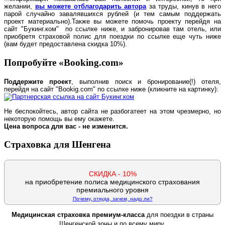
желании,
вы можете отблагодарить автора
за труды, кинув в него
парой случайно завалявшихся рублей (и тем самым поддержать
проект материально).
Также вы можете помочь проекту перейдя на
сайт "Букинг.ком" по ссылке ниже, и забронировав там отель, или
приобретя страховой полис для поездки по ссылке еще чуть ниже
(вам будет предоставлена скидка 10%).
Попробуйте «Booking.com»
Поддержите проект
, выполнив поиск и бронирование(!) отеля,
перейдя на сайт "Bookig.com" по ссылке ниже (кликните на картинку):
Не беспокойтесь, автор сайта не разбогатеет на этом чрезмерно, но
некоторую помощь вы ему окажете.
Цена вопроса для вас - не изменится.
Страховка для Шенгена
СКИДКА - 10%
на приобретение полиса медицинского страхования
премиального уровня
Почему, откуда, зачем, надо ли?
Медицинская страховка премиум-класса
для поездки в страны
Шенгенской зоны и по всему миру.