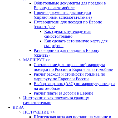
Обязательные документы для поездки в
Европу на автомобиле
Прочие документы для поездки
(справочные, вспомогательные)
Путеводители для поездки по Европе
(скачать) >>
Как сделать путеводитель
самостоятельно
Как сделать автономную карту для
смартфона
Разговорники для поездки в Европу
(скачать)
МАРШРУТ >>
Составление (планирование) маршрута
поездки по России и Европе на автомобиле
Расчет расхода и стоимости топлива по
маршруту по Европе и России
Выбор заправок (АЗС) по маршруту поездки
на автомобиле
Расчет платы за дороги в Европе
Инструкция: как поехать за границу
самостоятельно
ВИЗА
ПОЛУЧЕНИЕ >>
Шенгенская виза для поездки на машине в