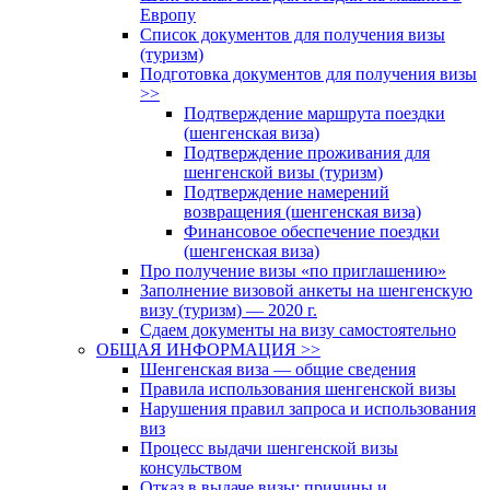
Европу
Список документов для получения визы
(туризм)
Подготовка документов для получения визы
>>
Подтверждение маршрута поездки
(шенгенская виза)
Подтверждение проживания для
шенгенской визы (туризм)
Подтверждение намерений
возвращения (шенгенская виза)
Финансовое обеспечение поездки
(шенгенская виза)
Про получение визы «по приглашению»
Заполнение визовой анкеты на шенгенскую
визу (туризм) — 2020 г.
Сдаем документы на визу самостоятельно
ОБЩАЯ ИНФОРМАЦИЯ >>
Шенгенская виза — общие сведения
Правила использования шенгенской визы
Нарушения правил запроса и использования
виз
Процесс выдачи шенгенской визы
консульством
Отказ в выдаче визы: причины и