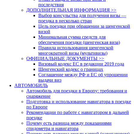
последствия
ДОПОЛНИТЕЛЬНАЯ ИНФОРМАЦИЯ >>
Выбор консульства для получения визы —
поездка в несколько стран
Цель поездки при обращении за шенгенской
визой
Минимальная сумма средств для
обеспечения поездки (шенгенская виза)
Правила использования шенгенской
многократной визы (мультивизы)
ОФИЦИАЛЬНЫЕ ДОКУМЕНТЫ >>
Визовый кодекс ЕС в редакции 2019 года
Шенгенский кодекс о границах
Соглашение между РФ и ЕС об упрощении
выдачи виз
АВТОМОБИЛЬ
Автомобиль для поездки в Европу: требования и
снаряжение
Подготовка и использование навигатора в поездке
по Европе
Рекомендации по работе с навигатором в дальней
поездке
Почему есть разница между показаниями
спидометра и навигатора
Почему есть разница между картой (навигатором)