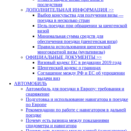
последствия
ДОПОЛНИТЕЛЬНАЯ ИНФОРМАЦИЯ >>
Выбор консульства для получения визы —
поездка в несколько стран
Цель поездки при обращении за шенгенской
визой
Минимальная сумма средств для
обеспечения поездки (шенгенская виза)
Правила использования шенгенской
многократной визы (мультивизы)
ОФИЦИАЛЬНЫЕ ДОКУМЕНТЫ >>
Визовый кодекс ЕС в редакции 2019 года
Шенгенский кодекс о границах
Соглашение между РФ и ЕС об упрощении
выдачи виз
АВТОМОБИЛЬ
Автомобиль для поездки в Европу: требования и
снаряжение
Подготовка и использование навигатора в поездке
по Европе
Рекомендации по работе с навигатором в дальней
поездке
Почему есть разница между показаниями
спидометра и навигатора
Почему есть разница между картой (навигатором)