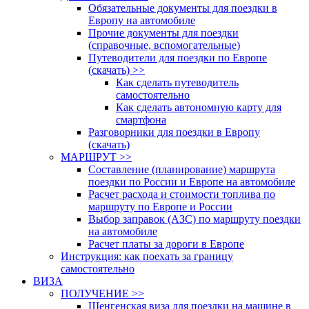
Обязательные документы для поездки в
Европу на автомобиле
Прочие документы для поездки
(справочные, вспомогательные)
Путеводители для поездки по Европе
(скачать) >>
Как сделать путеводитель
самостоятельно
Как сделать автономную карту для
смартфона
Разговорники для поездки в Европу
(скачать)
МАРШРУТ >>
Составление (планирование) маршрута
поездки по России и Европе на автомобиле
Расчет расхода и стоимости топлива по
маршруту по Европе и России
Выбор заправок (АЗС) по маршруту поездки
на автомобиле
Расчет платы за дороги в Европе
Инструкция: как поехать за границу
самостоятельно
ВИЗА
ПОЛУЧЕНИЕ >>
Шенгенская виза для поездки на машине в