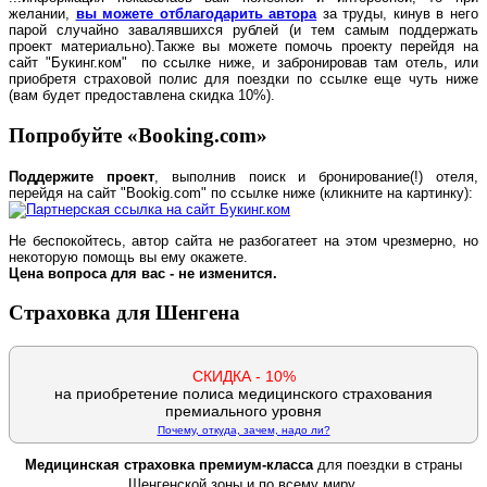
желании,
вы можете отблагодарить автора
за труды, кинув в него
парой случайно завалявшихся рублей (и тем самым поддержать
проект материально).
Также вы можете помочь проекту перейдя на
сайт "Букинг.ком" по ссылке ниже, и забронировав там отель, или
приобретя страховой полис для поездки по ссылке еще чуть ниже
(вам будет предоставлена скидка 10%).
Попробуйте «Booking.com»
Поддержите проект
, выполнив поиск и бронирование(!) отеля,
перейдя на сайт "Bookig.com" по ссылке ниже (кликните на картинку):
Не беспокойтесь, автор сайта не разбогатеет на этом чрезмерно, но
некоторую помощь вы ему окажете.
Цена вопроса для вас - не изменится.
Страховка для Шенгена
СКИДКА - 10%
на приобретение полиса медицинского страхования
премиального уровня
Почему, откуда, зачем, надо ли?
Медицинская страховка премиум-класса
для поездки в страны
Шенгенской зоны и по всему миру.