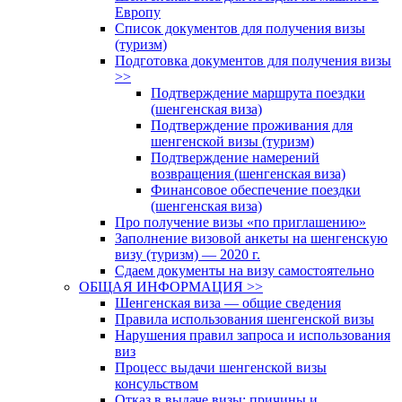
Европу
Список документов для получения визы
(туризм)
Подготовка документов для получения визы
>>
Подтверждение маршрута поездки
(шенгенская виза)
Подтверждение проживания для
шенгенской визы (туризм)
Подтверждение намерений
возвращения (шенгенская виза)
Финансовое обеспечение поездки
(шенгенская виза)
Про получение визы «по приглашению»
Заполнение визовой анкеты на шенгенскую
визу (туризм) — 2020 г.
Сдаем документы на визу самостоятельно
ОБЩАЯ ИНФОРМАЦИЯ >>
Шенгенская виза — общие сведения
Правила использования шенгенской визы
Нарушения правил запроса и использования
виз
Процесс выдачи шенгенской визы
консульством
Отказ в выдаче визы: причины и