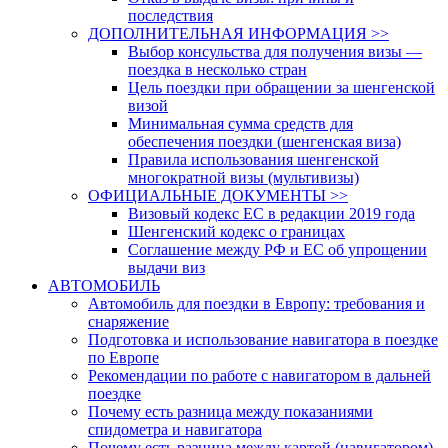
последствия
ДОПОЛНИТЕЛЬНАЯ ИНФОРМАЦИЯ >>
Выбор консульства для получения визы —
поездка в несколько стран
Цель поездки при обращении за шенгенской
визой
Минимальная сумма средств для
обеспечения поездки (шенгенская виза)
Правила использования шенгенской
многократной визы (мультивизы)
ОФИЦИАЛЬНЫЕ ДОКУМЕНТЫ >>
Визовый кодекс ЕС в редакции 2019 года
Шенгенский кодекс о границах
Соглашение между РФ и ЕС об упрощении
выдачи виз
АВТОМОБИЛЬ
Автомобиль для поездки в Европу: требования и
снаряжение
Подготовка и использование навигатора в поездке
по Европе
Рекомендации по работе с навигатором в дальней
поездке
Почему есть разница между показаниями
спидометра и навигатора
Почему есть разница между картой (навигатором)