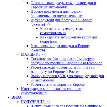
Обязательные документы для поездки в
Европу на автомобиле
Прочие документы для поездки
(справочные, вспомогательные)
Путеводители для поездки по Европе
(скачать) >>
Как сделать путеводитель
самостоятельно
Как сделать автономную карту для
смартфона
Разговорники для поездки в Европу
(скачать)
МАРШРУТ >>
Составление (планирование) маршрута
поездки по России и Европе на автомобиле
Расчет расхода и стоимости топлива по
маршруту по Европе и России
Выбор заправок (АЗС) по маршруту поездки
на автомобиле
Расчет платы за дороги в Европе
Инструкция: как поехать за границу
самостоятельно
ВИЗА
ПОЛУЧЕНИЕ >>
Шенгенская виза для поездки на машине в