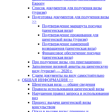
Европу
Список документов для получения визы
(туризм)
Подготовка документов для получения визы
>>
Подтверждение маршрута поездки
(шенгенская виза)
Подтверждение проживания для
шенгенской визы (туризм)
Подтверждение намерений
возвращения (шенгенская виза)
Финансовое обеспечение поездки
(шенгенская виза)
Про получение визы «по приглашению»
Заполнение визовой анкеты на шенгенскую
визу (туризм) — 2020 г.
Сдаем документы на визу самостоятельно
ОБЩАЯ ИНФОРМАЦИЯ >>
Шенгенская виза — общие сведения
Правила использования шенгенской визы
Нарушения правил запроса и использования
виз
Процесс выдачи шенгенской визы
консульством
Отказ в выдаче визы: причины и